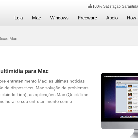
100% Satisfação Garant
Loja
Mac
Windows
Freeware
Apoio
How-
icas Mac
ultimídia para Mac
re entretenimento Mac: as últimas notícias
ão de dispositivos, Mac solução de problemas
ncluindo Lion), as aplicações Mac (QuickTime,
a melhorar o seu entretenimento com o