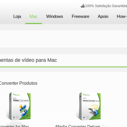
100% Satisfação Garant
Loja
Mac
Windows
Freeware
Apoio
How-
entas de vídeo para Mac
Converter Produtos
onverter for Mac
iMedia Converter Deluxe