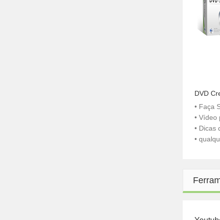
DVD Cre
• Faça 
• Vídeo
• Dicas
• qualq
Ferram