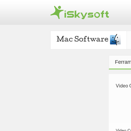
Mac Software
Ferram
Video 
Video C