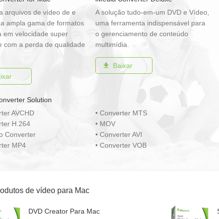
a arquivos de vídeo de e
A solução tudo-em-um DVD e Vídeo,
a ampla gama de formatos
uma ferramenta indispensável para
a em velocidade super
o gerenciamento de conteúdo
 e com a perda de qualidade
multimídia.
Baixar
ixar
onverter Solution
rter AVCHD
• Converter MTS
rter H.264
• MOV
eo Converter
• Converter AVI
rter MP4
• Converter VOB
rodutos de vídeo para Mac
DVD Creator Para Mac