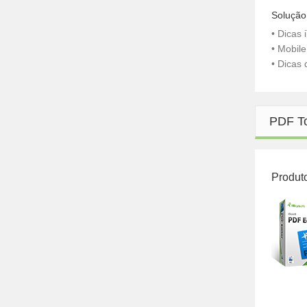
Solução
• Dicas 
• Mobil
• Dicas
PDF T
Produt