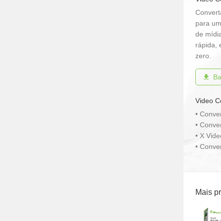
Convert
para um
de mídi
rápida,
zero.
Ba
Video C
• Conve
• Conve
• X Vid
• Conve
Mais p