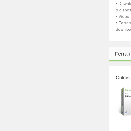
• Downl
o dispos
• Vídeo
• Ferra
downloa
Ferram
Outros 